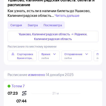
расписание
Как узнать, есть ли в наличии билеты до Ушаково,
Калининградская область
Читать дальше
Сегодня
Завтра
Послезавтра
Ушаково, Калининградская область
→
Родники,
Калининградская область
Расписание по местному времени
Сортировка
Время
Отправление
Прибы
Время отправления
любое
любое
любое
Расписание
изменено
14 декабря 2025
Тотем 7
07:23
21 м
07:44