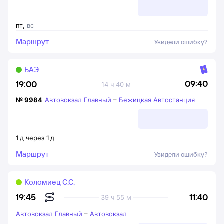
пт
,
вс
Маршрут
Увидели ошибку?
БАЭ
09:40
19:00
14 ч 40 м
№
9984
Автовокзал Главный
–
Бежицкая Автостанция
1
д
через
1
д
Маршрут
Увидели ошибку?
Коломиец С.С.
11:40
19:45
39 ч 55 м
Автовокзал Главный
–
Автовокзал