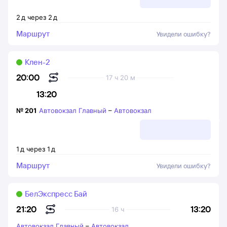
2
д
через
2
д
Маршрут
Увидели ошибку?
Клен-2
20:00
17 ч 20 м
13:20
№
201
Автовокзал Главный
–
Автовокзал
1
д
через
1
д
Маршрут
Увидели ошибку?
БелЭкспресс Бай
13:20
21:20
16 ч
Автовокзал Главный
–
Автовокзал