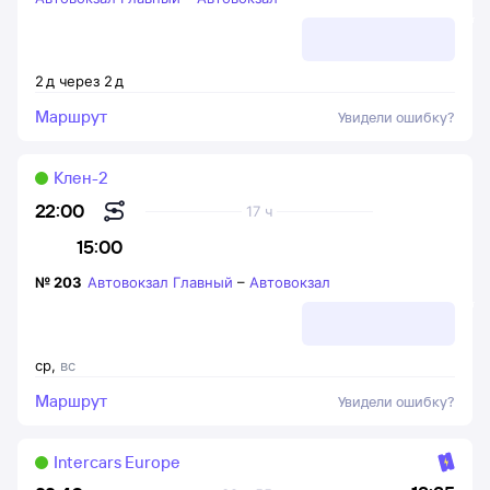
2
д
через
2
д
Маршрут
Увидели ошибку?
Клен-2
22:00
17 ч
15:00
№
203
Автовокзал Главный
–
Автовокзал
ср
,
вс
Маршрут
Увидели ошибку?
Intercars Europe