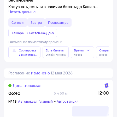
Как узнать, есть ли в наличии билеты до Кашар
Читать дальше
Сегодня
Завтра
Послезавтра
Кашары
→
Ростов-на-Дону
Расписание по местному времени
Сортировка
Есть билеты
Время
Отправлен
Время отправления
Онлайн покупка
любое
любое
Расписание
изменено
12 мая 2026
Донавтовокзал
12:30
06:40
5 ч 50 м
№
13
Автовокзал Главный
–
Автостанция