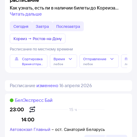
Как узнать, есть ли в наличии билеты до Кореиза
Читать дальше
Сегодня
Завтра
Послезавтра
Кореиз
→
Ростов-на-Дону
Расписание по местному времени
Сортировка
Время
Отправление
Прибы
Время отправления
любое
любое
любое
Расписание
изменено
16 апреля 2026
БелЭкспресс Бай
23:00
15 ч
14:00
Автовокзал Главный
–
ост. Санаторий Беларусь