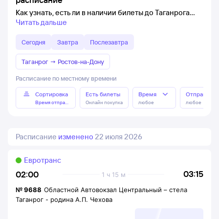
Как узнать, есть ли в наличии билеты до Таганрога
Читать дальше
Сегодня
Завтра
Послезавтра
Таганрог
→
Ростов-на-Дону
Расписание по местному времени
Сортировка
Есть билеты
Время
Отправлен
Время отправления
Онлайн покупка
любое
любое
Расписание
изменено
22 июля 2026
Евротранс
03:15
02:00
1 ч 15 м
№
9688
Областной Автовокзал Центральный
–
стела
Таганрог - родина А.П. Чехова