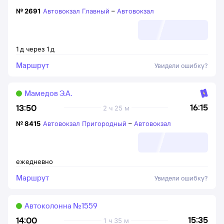
№
2691
Автовокзал Главный
–
Автовокзал
1
д
через
1
д
Маршрут
Увидели ошибку?
Мамедов Э.А.
16:15
13:50
2 ч 25 м
№
8415
Автовокзал Пригородный
–
Автовокзал
ежедневно
Маршрут
Увидели ошибку?
Автоколонна №1559
15:35
14:00
1 ч 35 м