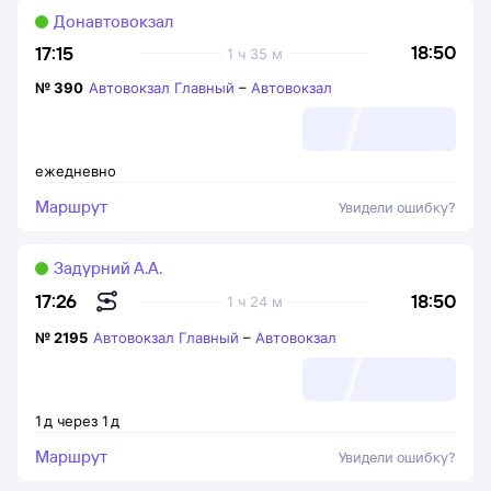
Донавтовокзал
18:50
17:15
1 ч 35 м
№
390
Автовокзал Главный
–
Автовокзал
ежедневно
Маршрут
Увидели ошибку?
Задурний А.А.
18:50
17:26
1 ч 24 м
№
2195
Автовокзал Главный
–
Автовокзал
1
д
через
1
д
Маршрут
Увидели ошибку?