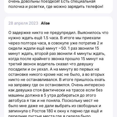
очень довольны поездкой! Есть специальная
полочка и розетки, где можно зарядить телефон!
28 апреля 2023
Alise
О задержке никто не предупредил. Выяснилось что
нужно ждать ещё 1.5 часа. В итоге мы приехали
через полтора часа, в совокупе уже потратив 2 и
сидели ждали ещё минут ~50. 1 раз звонили 15
минут ждать, второй раз звонили 4 минуты ждать,
когда после крайнего звонка прошло 15 минут на
третий звонок водитель сказал что девушку
посадили и он уехал. А на минуту во первых на
остановке никого кроме нас не было, а во вторых
никто не останавливался. В итоге пришлось ехать
на заправку где он остановился. Очень интересно
как девушка стоя фактически на трассе если без
машины должна в 5 утра добираться до этого
автобуса я так и не поняла. Поскольку мест не
было мне даже не дали выбрать из свободных и
запихнула с Ростов 180 к окну к парню где ещё и
передние пустые места где я сидела было