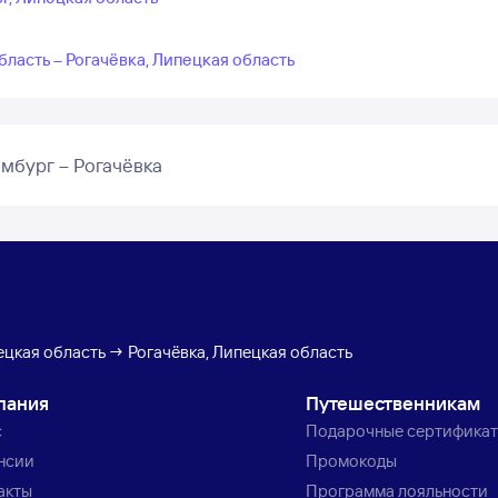
ласть – Рогачёвка, Липецкая область
мбург – Рогачёвка
цкая область → Рогачёвка, Липецкая область
пания
Путешественникам
с
Подарочные сертифика
нсии
Промокоды
акты
Программа лояльности