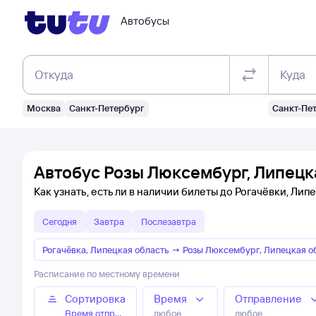
Автобусы
Откуда
Куда
Москва
Санкт-Петербург
Санкт-Пе
Автобус Розы Люксембург, Липецка
Как узнать, есть ли в наличии билеты до Рогачёвки, Лип
Сегодня
Завтра
Послезавтра
Рогачёвка, Липецкая область
→
Розы Люксембург, Липецкая о
Расписание по местному времени
Сортировка
Время
Отправление
Время отправления
любое
любое