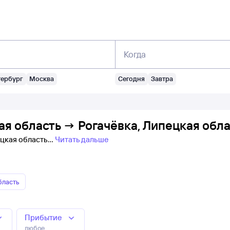
Когда
тербург
Москва
Сегодня
Завтра
я область → Рогачёвка, Липецкая обла
ецкая область
Читать дальше
бласть
Прибытие
любое