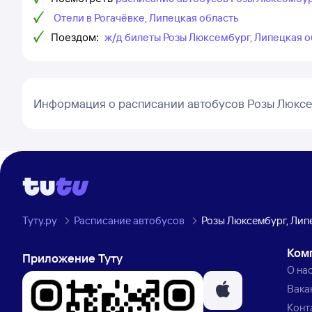
Отели в Рогачёвке, Липецкая область
Поездом:
ж/д билеты Розы Люксембург, Липецкая об
Информация о расписании автобусов Розы Люксе
Туту.ру
Расписание автобусов
Розы Люксембург, Липе
Ком
Приложение Туту
О на
Вака
Конт