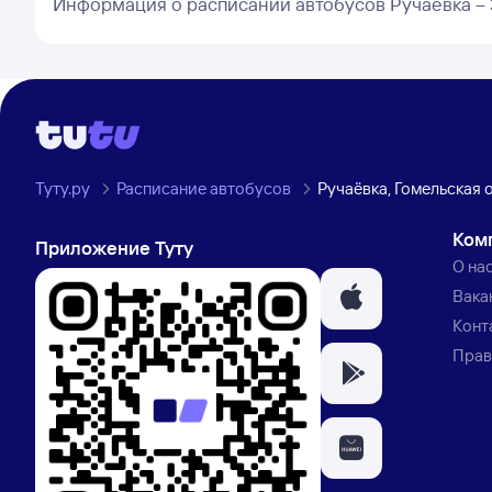
Информация о расписании автобусов Ручаёвка – 
Туту.ру
Расписание автобусов
Ручаёвка, Гомельская 
Ком
Приложение Туту
О на
Вака
Конт
Прав