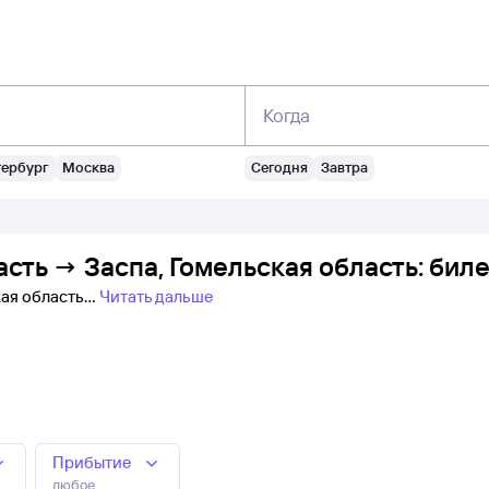
Когда
тербург
Москва
Сегодня
Завтра
асть → Заспа, Гомельская область: бил
кая область
Читать дальше
Прибытие
любое