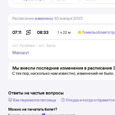
Расписание
изменено
30 января 2025
08:33
07:11
Гомельоблавтотр
1 ч 22 м
ост. Ручаёвка
–
ост. Заспа
Маршрут
Мы внесли последние изменения в расписание 3
С тех пор, насколько нам известно, изменений не было.
Ответы на частые вопросы
🐱 Как перевезти питомца
🕔 Откуда и когда отправится
Можно не печатать билет?