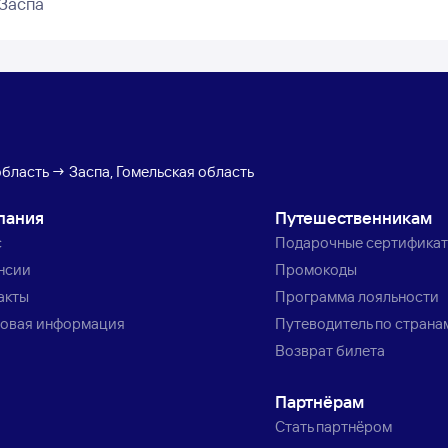
Заспа
область → Заспа, Гомельская область
пания
Путешественникам
с
Подарочные сертифика
нсии
Промокоды
акты
Программа лояльности
овая информация
Путеводитель по страна
Возврат билета
Партнёрам
Стать партнёром