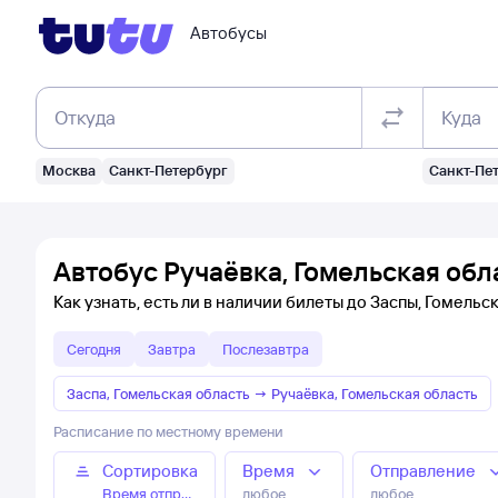
Автобусы
Откуда
Куда
Москва
Санкт-Петербург
Санкт-Пе
Автобус Ручаёвка, Гомельская обл
Как узнать, есть ли в наличии билеты до Заспы, Гомельс
Сегодня
Завтра
Послезавтра
Заспа, Гомельская область
→
Ручаёвка, Гомельская область
Расписание по местному времени
Сортировка
Время
Отправление
Время отправления
любое
любое