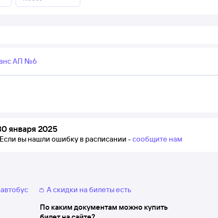
анс АП №6
0 января 2025
Если вы нашли ошибку в расписании -
сообщите нам
 автобус
👛 А скидки на билеты есть
По каким документам можно купить
билет на сайте?