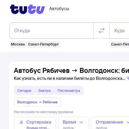
Автобусы
Откуда
Куда
Москва
Санкт-Петербург
Санкт-Пе
Автобус Рябичев → Волгодонск: б
Как узнать, есть ли в наличии билеты до Волгодонска
Ч
Сегодня
Завтра
Послезавтра
Волгодонск
→
Рябичев
Расписание по местному времени
Сортировка
Время
Отправление
Время отправления
любое
любое