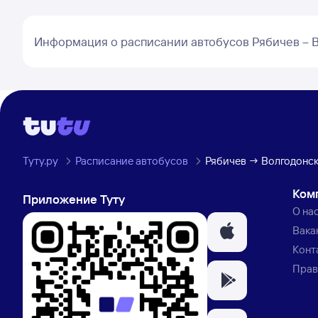
Информация о расписании автобусов Рябичев – 
Туту.ру
Расписание автобусов
Рябичев → Волгодонс
Ком
Приложение Туту
О на
Вака
Конт
Прав