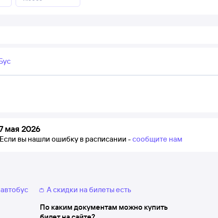
Бус
7 мая 2026
Если вы нашли ошибку в расписании -
сообщите нам
 автобус
👛 А скидки на билеты есть
По каким документам можно купить
билет на сайте?