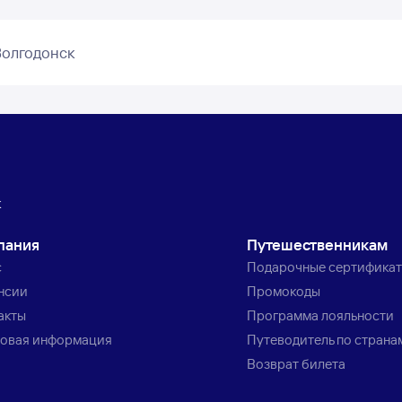
Волгодонск
к
пания
Путешественникам
с
Подарочные сертифика
нсии
Промокоды
акты
Программа лояльности
овая информация
Путеводитель по страна
Возврат билета