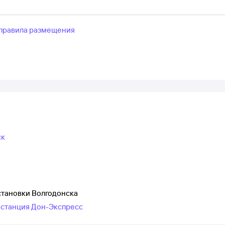
правила размещения
ск
становки Волгодонска
тостанция Дон-Экспресс