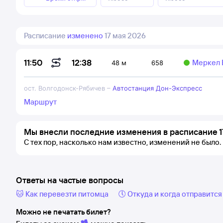
Расписание
изменено
17 мая 2026
12:38
11:50
Меркел 
48 м
658
ост. Волгодонск-Рябичев
–
Автостанция Дон-Экспресс
Маршрут
Мы внесли последние изменения в расписание 1
С тех пор, насколько нам известно, изменений не было.
Ответы на частые вопросы
🐱 Как перевезти питомца
🕔 Откуда и когда отправится
Можно не печатать билет?