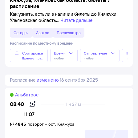
расписание
Как узнать, есть ли в наличии билеты до Княжухи,
Ульяновская область
Читать дальше
Сегодня
Завтра
Послезавтра
Расписание по местному времени
Сортировка
Время
Отправление
Прибы
Время отправления
любое
любое
любое
Расписание
изменено
16 сентября 2025
Альбатрос
08:40
1 ч 27 м
11:07
№
4845
поворот
–
ост. Княжуха