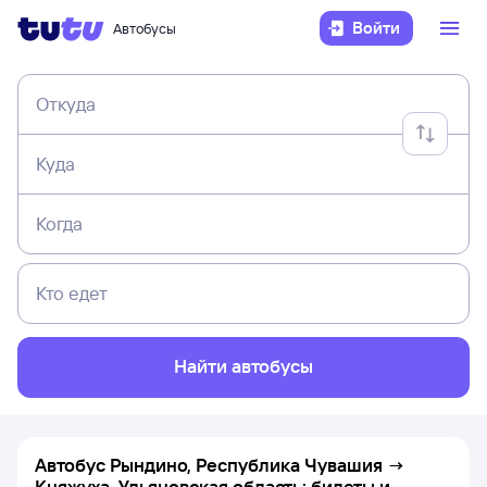
Войти
Автобусы
Откуда
Куда
Когда
Кто едет
Найти автобусы
Автобус Рындино, Республика Чувашия →
Княжуха, Ульяновская область: билеты и