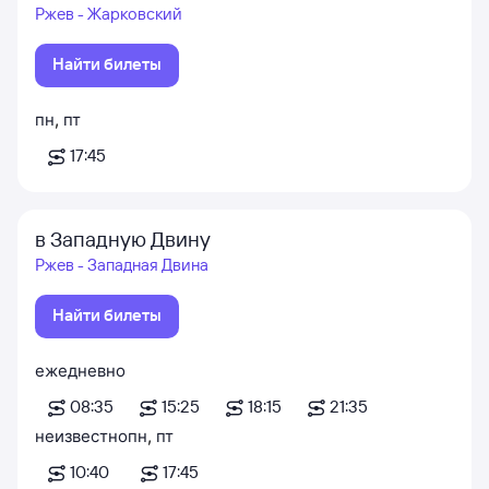
Ржев - Жарковский
Найти билеты
пн
,
пт
17:45
в Западную Двину
Ржев - Западная Двина
Найти билеты
ежедневно
08:35
15:25
18:15
21:35
неизвестно
пн
,
пт
10:40
17:45