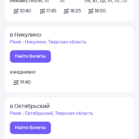
неизвестно
пн
,
пт
вс
пн
,
вт
,
ср
,
чт
,
пт
,
сб
10:40
17:45
18:25
18:50
в Никулино
Ржев - Никулино, Тверская область
Найти билеты
ежедневно
19:40
в Октябрьский
Ржев - Октябрьский, Тверская область
Найти билеты