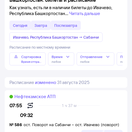
Как узнать, есть ли в наличии билеты до Ивачево,
Республика Башкортостан
Читать дальше
Сегодня
Завтра
Послезавтра
Ивачево, Республика Башкортостан
→
Сабанчи
Расписание по местному времени
Сортировка
Время
Отправление
Прибы
Время отправления
любое
любое
любое
Расписание
изменено
31 августа 2025
Нефтекамское АТП
07:55
1 ч 37 м
09:32
№
586
ост. Поворот на Сабанчи
–
ост. Ивачево (поворот)