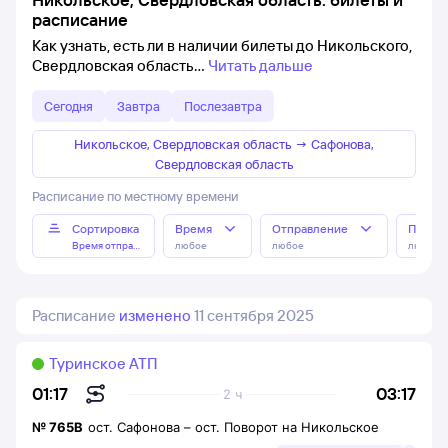
расписание
Как узнать, есть ли в наличии билеты до Никольского,
Свердловская область
Читать дальше
Сегодня
Завтра
Послезавтра
Никольское, Свердловская область
→
Сафонова,
Свердловская область
Расписание по местному времени
Сортировка
Время
Отправление
Прибы
Время отправления
любое
любое
любое
Расписание
изменено
11 сентября 2025
Туринское АТП
03:17
01:17
2 ч
№
765В
ост. Сафонова
–
ост. Поворот на Никольское