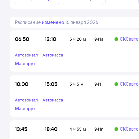
Расписание
изменено
16 января 2026
12:10
06:50
СКСавто
5 ч 20 м
941a
Автовокзал
–
Автокасса
Маршрут
15:05
10:00
СКСавто
5 ч 5 м
941
Автовокзал
–
Автокасса
Маршрут
18:40
13:45
СКСавто
4 ч 55 м
941n