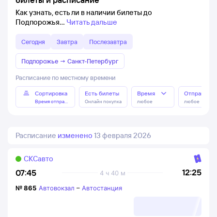
Как узнать, есть ли в наличии билеты до
Подпорожья
Читать дальше
Сегодня
Завтра
Послезавтра
Подпорожье
→
Санкт-Петербург
Расписание по местному времени
Сортировка
Есть билеты
Время
Отправлен
Время отправления
Онлайн покупка
любое
любое
Расписание
изменено
13 февраля 2026
СКСавто
12:25
07:45
4 ч 40 м
№
865
Автовокзал
–
Автостанция