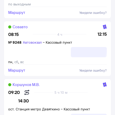
по выходным
Маршрут
Увидели ошибку?
Совавто
12:15
08:15
4 ч
№
9248
Автовокзал
–
Кассовый пункт
пн
,
сб
,
вс
Маршрут
Увидели ошибку?
Коршунов М.В.
09:20
5 ч 10 м
14:30
ост. Станция метро Девяткино
–
Кассовый пункт