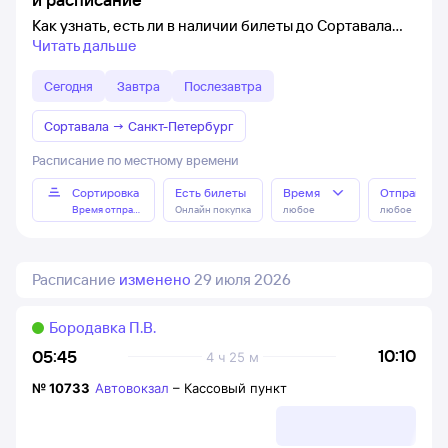
Как узнать, есть ли в наличии билеты до Сортавала
Читать дальше
Сегодня
Завтра
Послезавтра
Сортавала
→
Санкт-Петербург
Расписание по местному времени
Сортировка
Есть билеты
Время
Отправлен
Время отправления
Онлайн покупка
любое
любое
Расписание
изменено
29 июля 2026
Бородавка П.В.
10:10
05:45
4 ч 25 м
№
10733
Автовокзал
–
Кассовый пункт