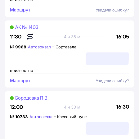
Маршрут
Увидели ошибку?
АК № 1403
16:05
11:30
4 ч 35 м
№
9968
Автовокзал
–
Сортавала
неизвестно
Маршрут
Увидели ошибку?
Бородавка П.В.
16:30
12:00
4 ч 30 м
№
10733
Автовокзал
–
Кассовый пункт