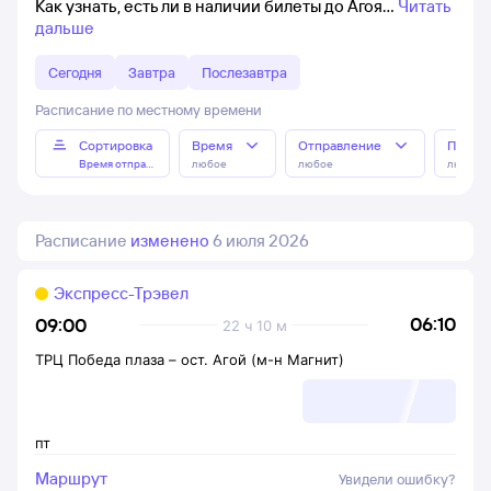
Как узнать, есть ли в наличии билеты до Агоя
Читать
дальше
Сегодня
Завтра
Послезавтра
Расписание по местному времени
Сортировка
Время
Отправление
Прибы
Время отправления
любое
любое
любое
Расписание
изменено
6 июля 2026
Экспресс-Трэвел
06:10
09:00
22 ч 10 м
ТРЦ Победа плаза
–
ост. Агой (м-н Магнит)
пт
Маршрут
Увидели ошибку?