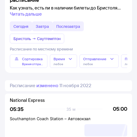
Как узнать, есть ли в наличии билеты до Бристоля
Читать дальше
Сегодня
Завтра
Послезавтра
Бристоль
→
Саутгемптон
Расписание по местному времени
Сортировка
Время
Отправление
Прибы
Время отправления
любое
любое
любое
Расписание
изменено
11 ноября 2022
National Express
05:00
05:35
35 м
Southampton Coach Station
–
Автовокзал