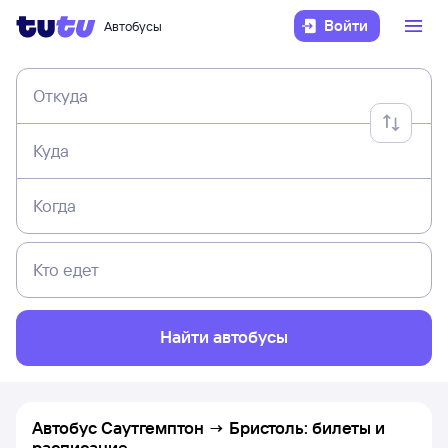
Войти
Автобусы
Откуда
Куда
Когда
Кто едет
Найти автобусы
Автобус Саутгемптон → Бристоль: билеты и
расписание