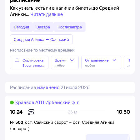
Как узнать, есть ли в наличии билеты до Средней
Агинки
Читать дальше
Сегодня
Завтра
Послезавтра
Средняя Агинка
→
Саянский
Расписание по местному времени
Сортировка
Время
Отправление
Прибы
Время отправления
любое
любое
любое
Расписание
изменено
21 июля 2026
Краевое АТП Ирбейский ф-л
10:50
10:24
26 м
№
503
ост. Саянский сворот
–
ост. Средняя Агинка
(поворот)