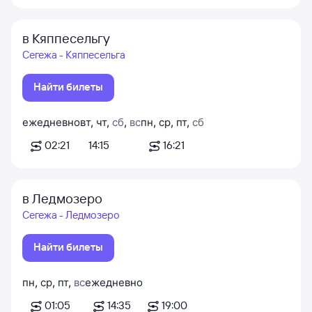
в Кяппесельгу
Сегежа - Кяппесельга
Найти билеты
ежедневно
вт
,
чт
,
сб
,
вс
пн
,
ср
,
пт
,
сб
02:21
14:15
16:21
в Ледмозеро
Сегежа - Ледмозеро
Найти билеты
пн
,
ср
,
пт
,
вс
ежедневно
01:05
14:35
19:00