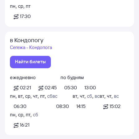
пн
,
ср
,
пт
17:30
в Кондопогу
Сегежа - Кондопога
Найти билеты
ежедневно
по будням
02:21
02:45
05:30
13:00
пн
,
вт
,
ср
,
чт
,
пт
,
сб
вс
вт
,
чт
,
сб
,
вс
вт
,
чт
,
вс
06:30
08:30
14:15
15:02
пн
,
ср
,
пт
,
сб
16:21