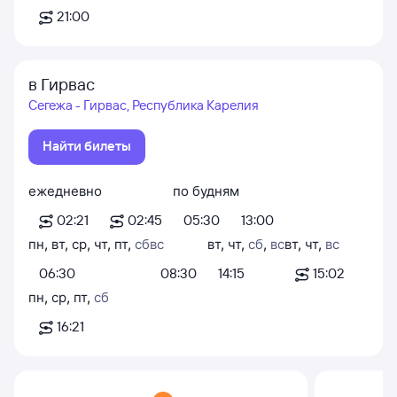
21:00
в Гирвас
Сегежа - Гирвас, Республика Карелия
Найти билеты
ежедневно
по будням
02:21
02:45
05:30
13:00
пн
,
вт
,
ср
,
чт
,
пт
,
сб
вс
вт
,
чт
,
сб
,
вс
вт
,
чт
,
вс
06:30
08:30
14:15
15:02
пн
,
ср
,
пт
,
сб
16:21