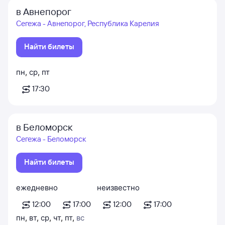
в Авнепорог
Сегежа - Авнепорог, Республика Карелия
Найти билеты
пн
,
ср
,
пт
17:30
в Беломорск
Сегежа - Беломорск
Найти билеты
ежедневно
неизвестно
12:00
17:00
12:00
17:00
пн
,
вт
,
ср
,
чт
,
пт
,
вс