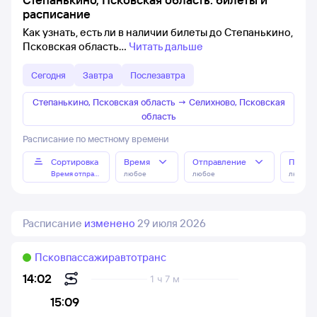
расписание
Как узнать, есть ли в наличии билеты до Степанькино,
Псковская область
Читать дальше
Сегодня
Завтра
Послезавтра
Степанькино, Псковская область
→
Селихново, Псковская
область
Расписание по местному времени
Сортировка
Время
Отправление
Прибы
Время отправления
любое
любое
любое
Расписание
изменено
29 июля 2026
Псковпассажиравтотранс
14:02
1 ч 7 м
15:09