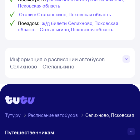
Псковская область
Отели в Степанькино, Псковская область
Поездом:
ж/д билеты Селихново, Псковская
область – Степанькино, Псковская область
Информация о расписании автобусов
Селихново – Степанькино
Туту.ру
Расписание автобусов
Селихново, Псковская об
Путешественникам