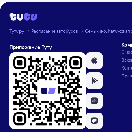
Туту.ру
Расписание автобусов
Семыкино, Калужская 
Ком
Приложение Туту
О на
Вака
Конт
Прав