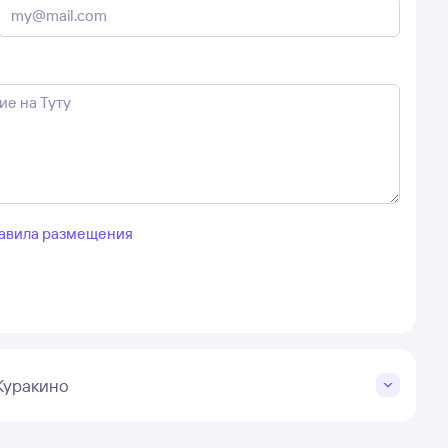
авила размещения
Куракино