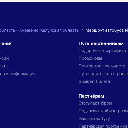
область — Куракино, Калужская область
Маршрут автобуса 1
пания
Путешественникам
с
Подарочные сертифика
нсии
Промокоды
акты
Программа лояльности
овая информация
Путеводитель по страна
Возврат билета
Партнёрам
Стать партнёром
Подключить объект раз
Реклама на Туту
Партнёрская программа