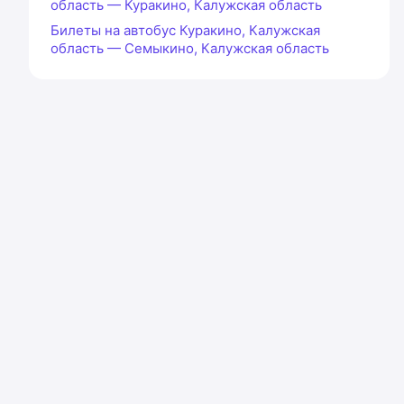
область — Куракино, Калужская область
Билеты на автобус Куракино, Калужская
область — Семыкино, Калужская область