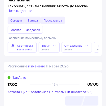
Как узнать, есть ли в наличии билеты до Москвы
Читать дальше
Сегодня
Завтра
Послезавтра
Москва
→
Сердобск
Расписание по местному времени
Сортировка
Время
Отправление
Прибы
Время отправления
любое
любое
любое
Расписание
изменено
11 марта 2026
ПанАвто
05:00
17:00
12 ч
Автостанция
–
Автовокзал Центральный (Щёлковский)