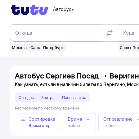
Автобусы
Откуда
Куда
Москва
Санкт-Петербург
Санкт-Пе
Автобус Сергиев Посад → Веригин
Как узнать, есть ли в наличии билеты до Веригино, Мос
Сегодня
Завтра
Послезавтра
Расписание по местному времени
Сортировка
Время
Отправление
Время отправления
любое
любое