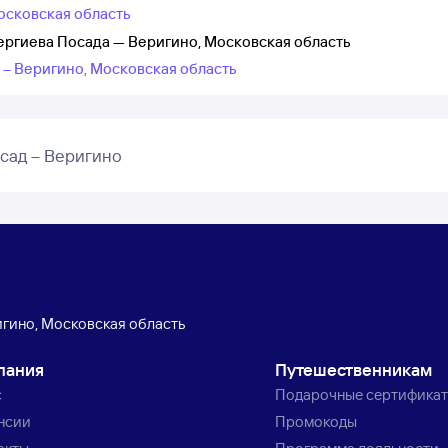
осковская область
ергиева Посада — Веригино, Московская область
 – Веригино, Московская область
сад – Веригино
гино, Московская область
пания
Путешественникам
с
Подарочные сертифика
нсии
Промокоды