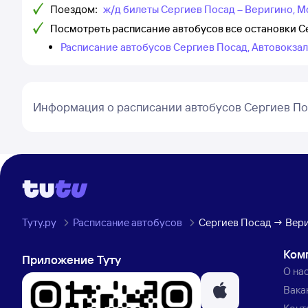
Поездом:
ж/д билеты Сергиев Посад – Веригино, М
Посмотреть расписание автобусов все остановки С
Расписание автобусов Сергиев Посад, Автовокзал
Информация о расписании автобусов Сергиев По
Туту.ру
Расписание автобусов
Сергиев Посад → Вери
Ком
Приложение Туту
О на
Вака