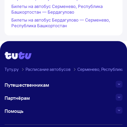
Билеты на автобус Серменево, Республика
Башкортостан — Бердагулово
Билеты на автобус Бердагулово — Серменево,
Республика Башкортостан
Туту.ру
Расписание автобусов
Серменево, Республика 
Путешественникам
Партнёрам
Помощь