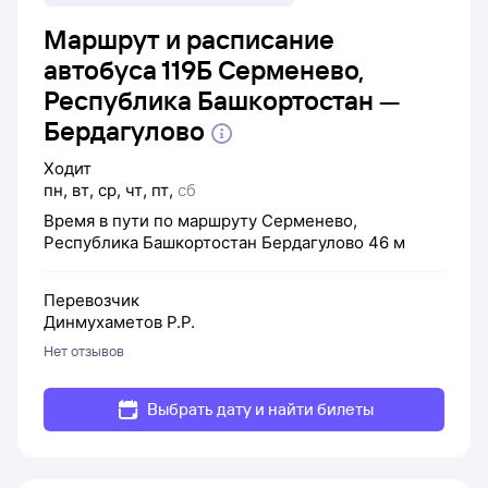
Маршрут и расписание
автобуса 119Б Серменево,
Республика Башкортостан —
Бердагулово
Ходит
пн
,
вт
,
ср
,
чт
,
пт
,
сб
Время в пути по маршруту
Серменево,
Республика Башкортостан
Бердагулово
46 м
Перевозчик
Динмухаметов Р.Р.
Нет отзывов
Выбрать дату и найти билеты