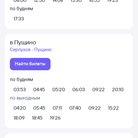
08:00
12:50
14:08
15:30
16:55
19:23
по будням
17:33
в Пущино
Серпухов - Пущино
Найти билеты
по будням
03:53
04:45
05:20
06:03
09:22
20:10
по выходным
04:20
05:45
07:11
07:40
09:22
15:22
18:09
18:45
19:26