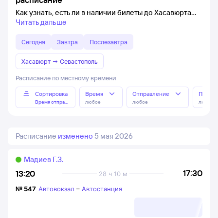
Как узнать, есть ли в наличии билеты до Хасавюрта
Читать дальше
Сегодня
Завтра
Послезавтра
Хасавюрт
→
Севастополь
Расписание по местному времени
Сортировка
Время
Отправление
Прибы
Время отправления
любое
любое
любое
Расписание
изменено
5 мая 2026
Мадиев Г.З.
17:30
13:20
28 ч 10 м
№
547
Автовокзал
–
Автостанция