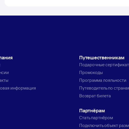
пания
Путешественникам
с
Подарочные сертифика
нсии
Промокоды
акты
Программа лояльности
овая информация
Путеводитель по страна
Возврат билета
Партнёрам
Стать партнёром
Подключить объект раз