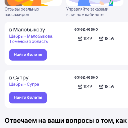
Отзывы реальных
Управляйте заказами
пассажиров
в личном кабинете
в Малобыкову
ежедневно
Шабры - Малобыкова,
11:49
18:59
Тюменская область
Найти билеты
в Супру
ежедневно
Шабры - Супра
11:49
18:59
Найти билеты
Отвечаем на ваши вопросы о том, как