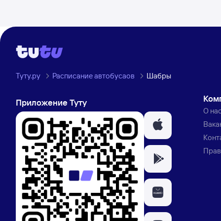
Туту.ру
Расписание автобусаов
Шабры
Ком
Приложение Туту
О на
Вака
Конт
Прав