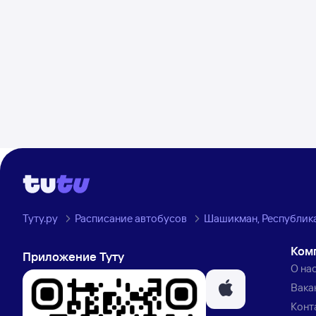
Туту.ру
Расписание автобусов
Шашикман, Республика
Ком
Приложение Туту
О на
Вака
Конт