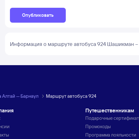
Опубликовать
Информация о маршруте автобуса 924 Шашикман –
 Алтай — Барнаул
Маршрут автобуса 924
пания
Путешественникам
с
Подарочные сертифика
нсии
Промокоды
акты
Программа лояльности