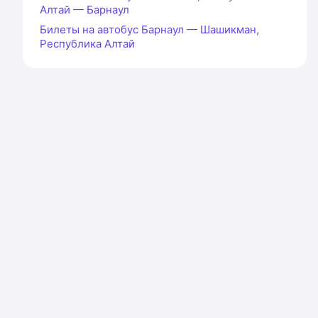
Алтай — Барнаул
Билеты на автобус Барнаул — Шашикман,
Республика Алтай