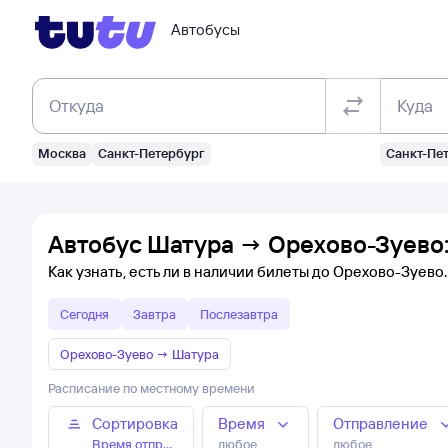
Автобусы
Откуда
Куда
Москва
Санкт-Петербург
Санкт-Пе
Автобус Шатура → Орехово-Зуево:
Как узнать, есть ли в наличии билеты до Орехово-Зуево
Сегодня
Завтра
Послезавтра
Орехово-Зуево
→
Шатура
Расписание по местному времени
Сортировка
Время
Отправление
Время отправления
любое
любое