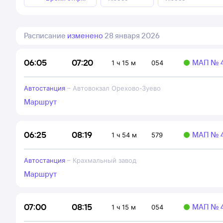
Расписание
изменено
28 января 2026
07:20
06:05
МАП № 4
1 ч 15 м
054
Автостанция
–
Автовокзал Орехово-Зуево
Маршрут
08:19
06:25
МАП № 4
1 ч 54 м
579
Автостанция
–
Крахмальный завод
Маршрут
08:15
07:00
МАП № 4
1 ч 15 м
054