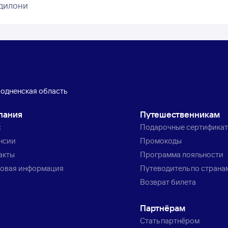
одилони
одненская область
пания
Путешественникам
с
Подарочные сертифика
нсии
Промокоды
акты
Программа лояльности
овая информация
Путеводитель по страна
Возврат билета
Партнёрам
Стать партнёром