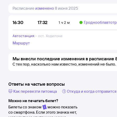
Расписание
изменено
8 июня 2025
17:32
16:30
Гроднооблавтотр
1 ч 2 м
Автостанция
–
ост. Ходилони
Маршрут
Мы внесли последние изменения в расписание 
С тех пор, насколько нам известно, изменений не было.
Ответы на частые вопросы
🐱 Как перевезти питомца
🕔 Откуда и когда отправится
Можно не печатать билет?
Билеты со знаком
можно показать
со смартфона. Если этого значка нет,