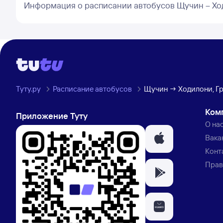
Информация о расписании автобусов Щучин – Х
Туту.ру
Расписание автобусов
Щучин → Ходилони, Гр
Ком
Приложение Туту
О на
Вака
Конт
Прав