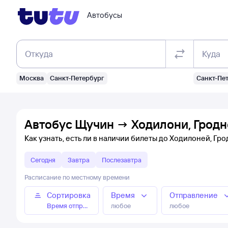
Автобусы
Откуда
Куда
Москва
Санкт-Петербург
Санкт-Пе
Автобус Щучин → Ходилони, Гродн
Как узнать, есть ли в наличии билеты до Ходилоней, Гр
Сегодня
Завтра
Послезавтра
Расписание по местному времени
Сортировка
Время
Отправление
Время отправления
любое
любое