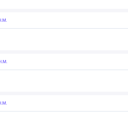
Н.М.
Н.М.
Н.М.