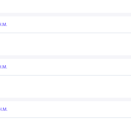
Н.М.
Н.М.
Н.М.