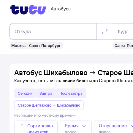
Автобусы
Откуда
Куда
Москва
Санкт-Петербург
Санкт-Пе
Автобус Шихабылово → Старое Ше
Как узнать, есть ли в наличии билеты до Старого Шепта
Сегодня
Завтра
Послезавтра
Старое Шептахово
→
Шихабылово
Расписание по местному времени
Сортировка
Время
Отправление
Время отправления
любое
любое