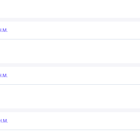
Н.М.
Н.М.
Н.М.