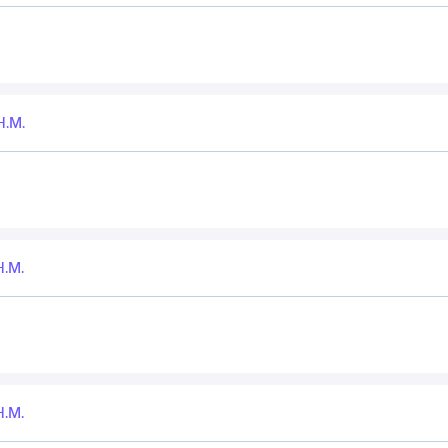
Н.М.
Н.М.
Н.М.