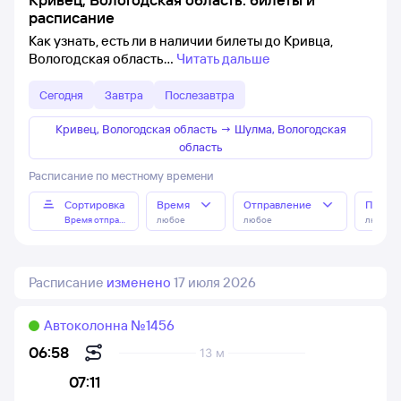
расписание
Как узнать, есть ли в наличии билеты до Кривца,
Вологодская область
Читать дальше
Сегодня
Завтра
Послезавтра
Кривец, Вологодская область
→
Шулма, Вологодская
область
Расписание по местному времени
Сортировка
Время
Отправление
Прибы
Время отправления
любое
любое
любое
Расписание
изменено
17 июля 2026
Автоколонна №1456
06:58
13 м
07:11