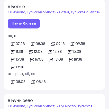
в Ботню
Симоново, Тульская область - Ботня, Тульская область
Найти билеты
пн
,
пт
07:58
08:38
09:18
09:58
11:38
12:08
12:38
15:08
15:38
16:08
18:08
18:38
19:08
вт
,
ср
,
чт
,
сб
,
вс
08:08
08:48
в Бунырево
Симоново, Тульская область - Бунырево, Тульская