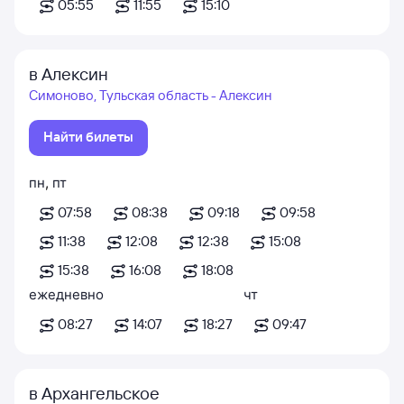
05:55
11:55
15:10
в Алексин
Симоново, Тульская область - Алексин
Найти билеты
пн
,
пт
07:58
08:38
09:18
09:58
11:38
12:08
12:38
15:08
15:38
16:08
18:08
ежедневно
чт
08:27
14:07
18:27
09:47
в Архангельское