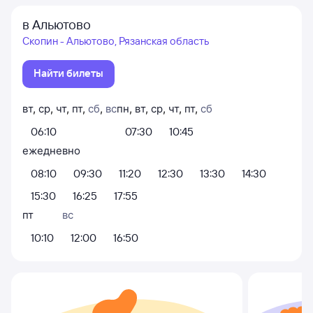
в Альютово
Скопин - Альютово, Рязанская область
Найти билеты
вт
,
ср
,
чт
,
пт
,
сб
,
вс
пн
,
вт
,
ср
,
чт
,
пт
,
сб
06:10
07:30
10:45
ежедневно
08:10
09:30
11:20
12:30
13:30
14:30
15:30
16:25
17:55
пт
вс
10:10
12:00
16:50