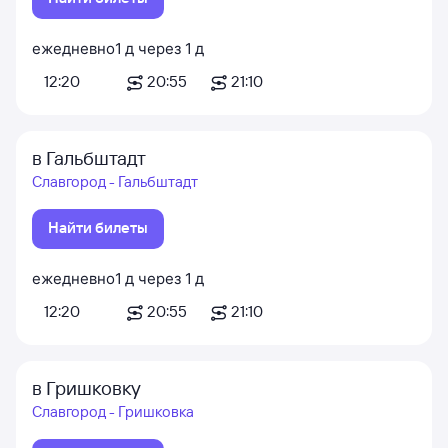
ежедневно
1
д
через
1
д
12:20
20:55
21:10
в Гальбштадт
Славгород - Гальбштадт
Найти билеты
ежедневно
1
д
через
1
д
12:20
20:55
21:10
в Гришковку
Славгород - Гришковка