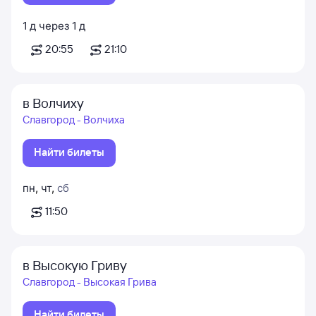
1
д
через
1
д
20:55
21:10
в Волчиху
Славгород - Волчиха
Найти билеты
пн
,
чт
,
сб
11:50
в Высокую Гриву
Славгород - Высокая Грива
Найти билеты