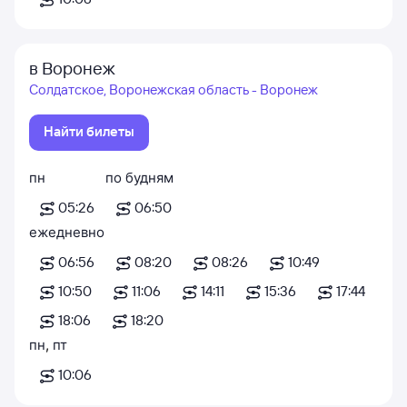
в Воронеж
Солдатское, Воронежская область - Воронеж
Найти билеты
пн
по будням
05:26
06:50
ежедневно
06:56
08:20
08:26
10:49
10:50
11:06
14:11
15:36
17:44
18:06
18:20
пн
,
пт
10:06