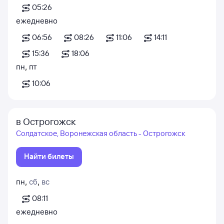
05:26
ежедневно
06:56
08:26
11:06
14:11
15:36
18:06
пн
,
пт
10:06
в Острогожск
Солдатское, Воронежская область - Острогожск
Найти билеты
пн
,
сб
,
вс
08:11
ежедневно