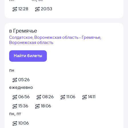
12:28
20:53
в Гремячье
Солдатское, Воронежская область - Гремячье,
Воронежская область
Найти билеты
пн
05:26
ежедневно
06:56
08:26
11:06
14:11
15:36
18:06
пн
,
пт
10:06