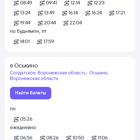
08:49
09:41
12:14
12:23
13:24
13:49
16:14
16:24
17:21
19:44
20:44
22:04
по будням
пн
,
пт
14:01
17:59
в Оськино
Солдатское, Воронежская область - Оськино,
Воронежская область
Найти билеты
пн
05:26
ежедневно
06:56
08:26
10:50
11:06