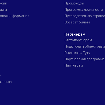
нсии
Промокоды
акты
Программа лояльности
овая информация
Путеводитель по страна
Возврат билета
Партнёрам
Стать партнёром
Подключить объект раз
Реклама на Туту
Партнёрская программа
Партнерам
»
ательна