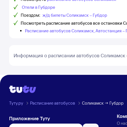
Отели в Губдоре
Поездом:
ж/д билеты Соликамск – Губдор
Посмотреть расписание автобусов все остановки С
Расписание автобусов Соликамск, Автостанция – 
Информация о расписании автобусов Соликамск 
Туту.ру
Расписание автобусов
Соликамск → Губдор
Ком
Приложение Туту
О на