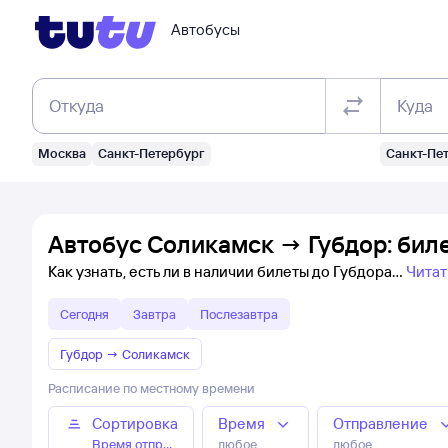
Автобусы
Откуда
Куда
Москва
Санкт-Петербург
Санкт-Пе
Автобус Соликамск → Губдор: бил
Как узнать, есть ли в наличии билеты до Губдора
Читат
Сегодня
Завтра
Послезавтра
Губдор
→
Соликамск
Расписание по местному времени
Сортировка
Время
Отправление
Время отправления
любое
любое