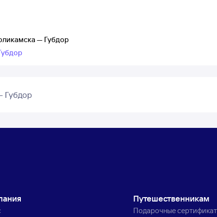
оликамска — Губдор
Губдор
– Губдор
пания
Путешественникам
с
Подарочные сертифика