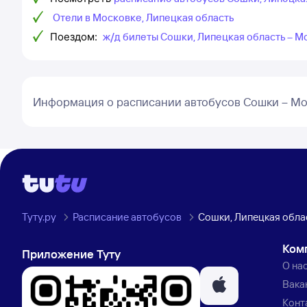
Отели в Московке, Липецкая область
Поездом:
ж/д билеты Сошки, Липецкая область – М
Информация о расписании автобусов Сошки – Мо
Туту.ру
Расписание автобусов
Сошки, Липецкая обла
Ком
Приложение Туту
О на
Вака
Конт