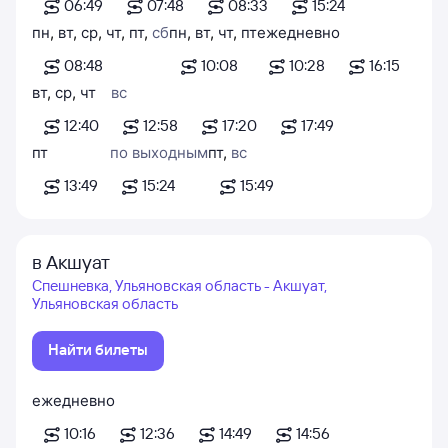
06:49
07:48
08:33
15:24
пн
,
вт
,
ср
,
чт
,
пт
,
сб
пн
,
вт
,
чт
,
пт
ежедневно
08:48
10:08
10:28
16:15
вт
,
ср
,
чт
вс
12:40
12:58
17:20
17:49
пт
по выходным
пт
,
вс
13:49
15:24
15:49
в Акшуат
Спешневка, Ульяновская область - Акшуат,
Ульяновская область
Найти билеты
ежедневно
10:16
12:36
14:49
14:56