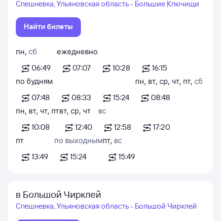
Спешневка, Ульяновская область - Большие Ключищи
Найти билеты
пн
,
сб
ежедневно
06:49
07:07
10:28
16:15
по будням
пн
,
вт
,
ср
,
чт
,
пт
,
сб
07:48
08:33
15:24
08:48
пн
,
вт
,
чт
,
пт
вт
,
ср
,
чт
вс
10:08
12:40
12:58
17:20
пт
по выходным
пт
,
вс
13:49
15:24
15:49
в Большой Чирклей
Спешневка, Ульяновская область - Большой Чирклей