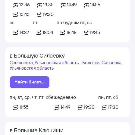
12:36
13:35
14:49
14:56
15:45
19:30
вс
пт
по будням
пт
,
вс
14:37
18:04
18:48
19:45
в Большую Силаевку
Спешневка, Ульяновская область - Большая Силаевка,
Ульяновская область
Найти билеты
пн
,
вт
,
ср
,
чт
,
пт
,
сб
ежедневно
пн
,
пт
,
сб
11:55
14:49
19:30
17:30
в Большие Ключищи