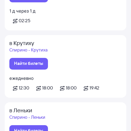
1
д
через
1
д
02:25
в Крутиху
Спирино - Крутиха
Найти билеты
ежедневно
12:30
18:00
18:00
19:42
в Леньки
Спирино - Леньки
Найти билеты