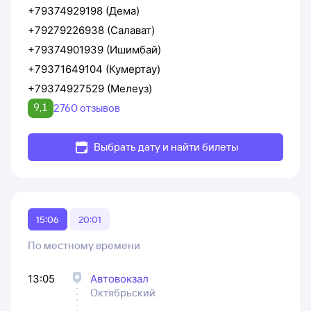
+79374929198 (Дема)
+79279226938 (Салават)
+79374901939 (Ишимбай)
+79371649104 (Кумертау)
+79374927529 (Мелеуз)
9,1
2760 отзывов
Выбрать дату и найти билеты
15:06
20:01
По местному времени
13:05
Автовокзал
Октябрьский