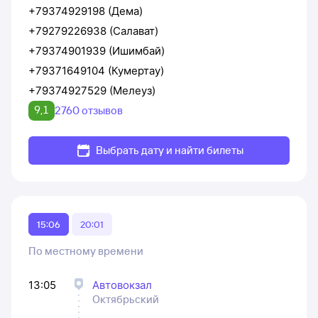
+79374929198 (Дема)
+79279226938 (Салават)
+79374901939 (Ишимбай)
+79371649104 (Кумертау)
+79374927529 (Мелеуз)
9,1
2760 отзывов
Выбрать дату и найти билеты
15:06
20:01
По местному времени
13:05
Автовокзал
Октябрьский