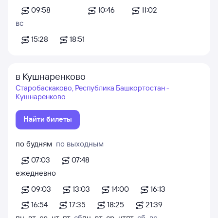
09:58
10:46
11:02
вс
15:28
18:51
в Кушнаренково
Старобаскаково, Республика Башкортостан -
Кушнаренково
Найти билеты
по будням
по выходным
07:03
07:48
ежедневно
09:03
13:03
14:00
16:13
16:54
17:35
18:25
21:39
пн
,
вт
,
ср
,
чт
,
пт
,
сб
пн
,
вт
,
ср
,
чт
пт
,
сб
,
вс