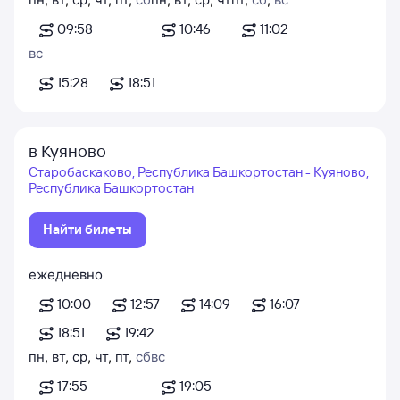
09:58
10:46
11:02
вс
15:28
18:51
в Куяново
Старобаскаково, Республика Башкортостан - Куяново,
Республика Башкортостан
Найти билеты
ежедневно
10:00
12:57
14:09
16:07
18:51
19:42
пн
,
вт
,
ср
,
чт
,
пт
,
сб
вс
17:55
19:05