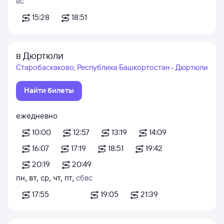
вс
15:28
18:51
в Дюртюли
Старобаскаково, Республика Башкортостан - Дюртюли
Найти билеты
ежедневно
10:00
12:57
13:19
14:09
16:07
17:19
18:51
19:42
20:19
20:49
пн
,
вт
,
ср
,
чт
,
пт
,
сб
вс
17:55
19:05
21:39