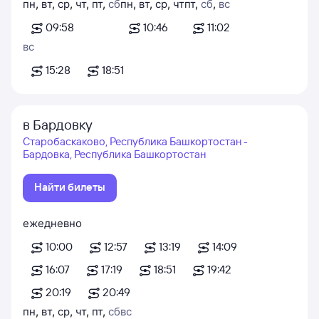
пн
,
вт
,
ср
,
чт
,
пт
,
сб
пн
,
вт
,
ср
,
чт
пт
,
сб
,
вс
09:58
10:46
11:02
вс
15:28
18:51
в Бардовку
Старобаскаково, Республика Башкортостан -
Бардовка, Республика Башкортостан
Найти билеты
ежедневно
10:00
12:57
13:19
14:09
16:07
17:19
18:51
19:42
20:19
20:49
пн
,
вт
,
ср
,
чт
,
пт
,
сб
вс