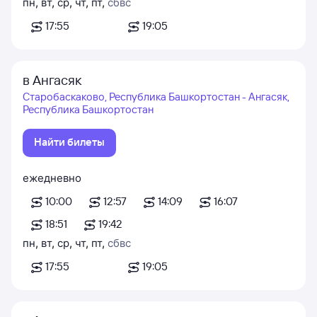
пн
,
вт
,
ср
,
чт
,
пт
,
сб
вс
17:55
19:05
в Ангасяк
Старобаскаково, Республика Башкортостан - Ангасяк,
Республика Башкортостан
Найти билеты
ежедневно
10:00
12:57
14:09
16:07
18:51
19:42
пн
,
вт
,
ср
,
чт
,
пт
,
сб
вс
17:55
19:05