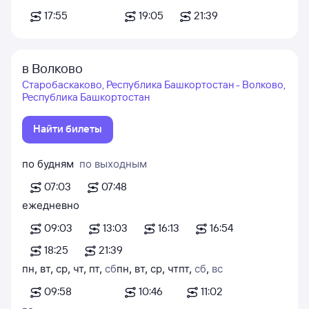
17:55
19:05
21:39
в Волково
Старобаскаково, Республика Башкортостан - Волково,
Республика Башкортостан
Найти билеты
по будням
по выходным
07:03
07:48
ежедневно
09:03
13:03
16:13
16:54
18:25
21:39
пн
,
вт
,
ср
,
чт
,
пт
,
сб
пн
,
вт
,
ср
,
чт
пт
,
сб
,
вс
09:58
10:46
11:02