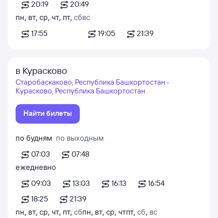
20:19
20:49
пн
,
вт
,
ср
,
чт
,
пт
,
сб
вс
17:55
19:05
21:39
в Курасково
Старобаскаково, Республика Башкортостан -
Курасково, Республика Башкортостан
Найти билеты
по будням
по выходным
07:03
07:48
ежедневно
09:03
13:03
16:13
16:54
18:25
21:39
пн
,
вт
,
ср
,
чт
,
пт
,
сб
пн
,
вт
,
ср
,
чт
пт
,
сб
,
вс