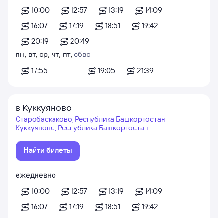
10:00
12:57
13:19
14:09
16:07
17:19
18:51
19:42
20:19
20:49
пн
,
вт
,
ср
,
чт
,
пт
,
сб
вс
17:55
19:05
21:39
в Куккуяново
Старобаскаково, Республика Башкортостан -
Куккуяново, Республика Башкортостан
Найти билеты
ежедневно
10:00
12:57
13:19
14:09
16:07
17:19
18:51
19:42