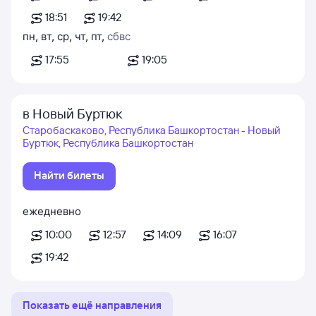
18:51
19:42
пн
,
вт
,
ср
,
чт
,
пт
,
сб
вс
17:55
19:05
в Новый Буртюк
Старобаскаково, Республика Башкортостан - Новый
Буртюк, Республика Башкортостан
Найти билеты
ежедневно
10:00
12:57
14:09
16:07
19:42
Показать ещё направления