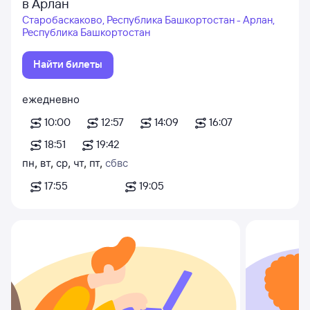
в Арлан
Старобаскаково, Республика Башкортостан - Арлан,
Республика Башкортостан
Найти билеты
ежедневно
10:00
12:57
14:09
16:07
18:51
19:42
пн
,
вт
,
ср
,
чт
,
пт
,
сб
вс
17:55
19:05