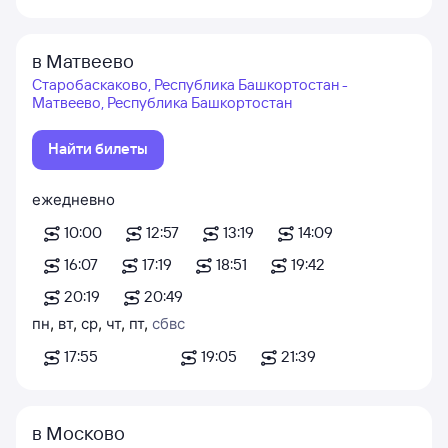
в Матвеево
Старобаскаково, Республика Башкортостан -
Матвеево, Республика Башкортостан
Найти билеты
ежедневно
10:00
12:57
13:19
14:09
16:07
17:19
18:51
19:42
20:19
20:49
пн
,
вт
,
ср
,
чт
,
пт
,
сб
вс
17:55
19:05
21:39
в Москово