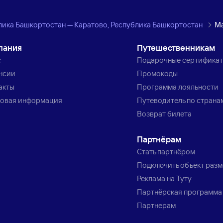
лика Башкортостан — Каратово, Республика Башкортостан
Ма
пания
Путешественникам
с
Подарочные сертифика
нсии
Промокоды
акты
Программа лояльности
овая информация
Путеводитель по страна
Возврат билета
Партнёрам
Стать партнёром
Подключить объект раз
Реклама на Туту
Партнёрская программа
Партнерам