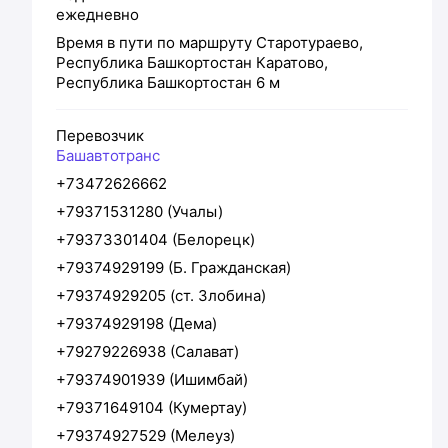
ежедневно
Время в пути по маршруту
Старотураево,
Республика Башкортостан
Каратово,
Республика Башкортостан
6 м
Перевозчик
Башавтотранс
+73472626662
+79371531280 (Учалы)
+79373301404 (Белорецк)
+79374929199 (Б. Гражданская)
+79374929205 (ст. Злобина)
+79374929198 (Дема)
+79279226938 (Салават)
+79374901939 (Ишимбай)
+79371649104 (Кумертау)
+79374927529 (Мелеуз)