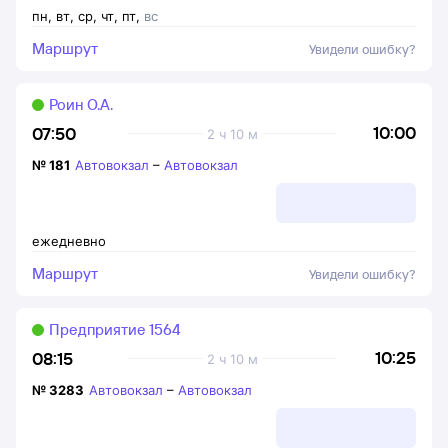
пн
,
вт
,
ср
,
чт
,
пт
,
вс
Маршрут
Увидели ошибку?
Роин О.А.
10:00
07:50
2 ч 10 м
№
181
Автовокзал
–
Автовокзал
ежедневно
Маршрут
Увидели ошибку?
Предприятие 1564
10:25
08:15
2 ч 10 м
№
3283
Автовокзал
–
Автовокзал