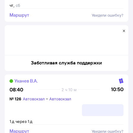
чт
,
сб
Маршрут
Увидели ошибку?
Заботливая служба поддержки
Уханев В.А.
10:50
08:40
2 ч 10 м
№
126
Автовокзал
–
Автовокзал
1
д
через
1
д
Маршрут
Увидели ошибку?