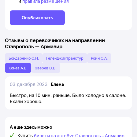
и
правила размещения
Опубликовать
Отзывы о перевозчиках на направлении
Ставрополь
—
Армавир
Бондаренко О.Н.
Геленджиктранстур
Роин О.А.
Конев А.В.
Зверев В.В.
03 декабря 2023
Елена
Быстро, на 10 мин. раньше. Было холодно в салоне.
Ехали хорошо.
А еще здесь можно
Купить
билеты на автобус Ставрополь – Армавир