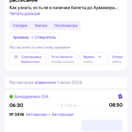
Как узнать, есть ли в наличии билеты до Армавира
Читать дальше
Сегодня
Завтра
Послезавтра
Армавир
→
Ставрополь
Расписание по местному времени
Сортировка
Есть билеты
Время
Отправлен
Время отправления
Онлайн покупка
любое
любое
Расписание
изменено
1 июня 2026
Бондаренко О.Н.
08:50
06:30
2 ч 20 м
№
3416
Автовокзал
–
Автовокзал