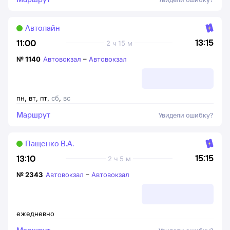
Автолайн
13:15
11:00
2 ч 15 м
№
1140
Автовокзал
–
Автовокзал
пн
,
вт
,
пт
,
сб
,
вс
Маршрут
Увидели ошибку?
Пащенко В.А.
15:15
13:10
2 ч 5 м
№
2343
Автовокзал
–
Автовокзал
ежедневно