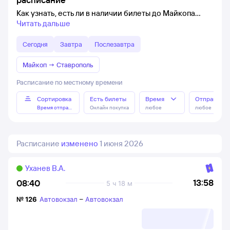
Как узнать, есть ли в наличии билеты до Майкопа
Читать дальше
Сегодня
Завтра
Послезавтра
Майкоп
→
Ставрополь
Расписание по местному времени
Сортировка
Есть билеты
Время
Отправлен
Время отправления
Онлайн покупка
любое
любое
Расписание
изменено
1 июня 2026
Уханев В.А.
13:58
08:40
5 ч 18 м
№
126
Автовокзал
–
Автовокзал