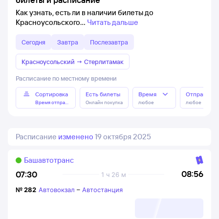
Как узнать, есть ли в наличии билеты до
Красноусольского
Читать дальше
Сегодня
Завтра
Послезавтра
Красноусольский
→
Стерлитамак
Расписание по местному времени
Сортировка
Есть билеты
Время
Отправлен
Время отправления
Онлайн покупка
любое
любое
Расписание
изменено
19 октября 2025
Башавтотранс
08:56
07:30
1 ч 26 м
№
282
Автовокзал
–
Автостанция