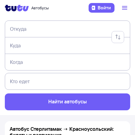
Войти
Автобусы
Откуда
Куда
Когда
Кто едет
Найти автобусы
Автобус Стерлитамак → Красноусольский:
билеты и расписание