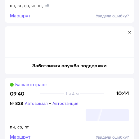
пн
,
вт
,
ср
,
чт
,
пт
,
сб
Маршрут
Увидели ошибку?
Заботливая служба поддержки
Башавтотранс
10:44
09:40
1 ч 4 м
№
828
Автовокзал
–
Автостанция
пн
,
ср
,
пт
Маршрут
Увидели ошибку?