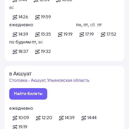
вс
14:26
19:59
ежедневно
пн
,
пт
,
сб
пт
14:39
15:35
19:19
17:19
17:52
по будням
пт
,
вс
18:37
19:32
в Акшуат
Стоговка - Акшуат, Ульяновская область
Найти билеты
ежедневно
10:09
12:20
14:39
14:44
19:19