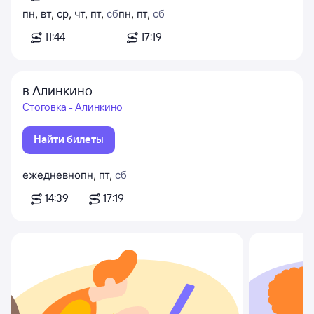
пн
,
вт
,
ср
,
чт
,
пт
,
сб
пн
,
пт
,
сб
11:44
17:19
в Алинкино
Стоговка - Алинкино
Найти билеты
ежедневно
пн
,
пт
,
сб
14:39
17:19