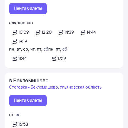
Найти билеты
ежедневно
10:09
12:20
14:39
14:44
19:19
пн
,
вт
,
ср
,
чт
,
пт
,
сб
пн
,
пт
,
сб
11:44
17:19
в Беклемишево
Стоговка - Беклемишево, Ульяновская область
Найти билеты
пт
,
вс
16:53