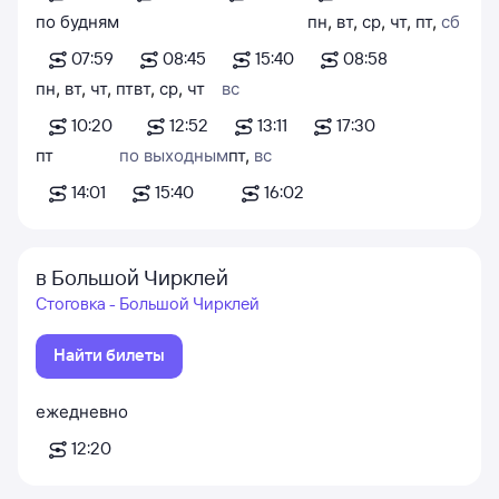
по будням
пн
,
вт
,
ср
,
чт
,
пт
,
сб
07:59
08:45
15:40
08:58
пн
,
вт
,
чт
,
пт
вт
,
ср
,
чт
вс
10:20
12:52
13:11
17:30
пт
по выходным
пт
,
вс
14:01
15:40
16:02
в Большой Чирклей
Стоговка - Большой Чирклей
Найти билеты
ежедневно
12:20