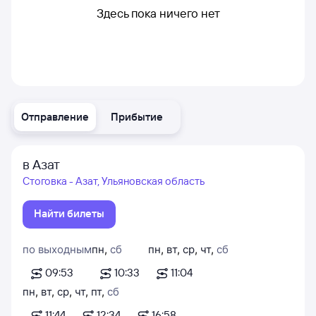
Здесь пока ничего нет
Отправление
Прибытие
в Азат
Стоговка - Азат, Ульяновская область
Найти билеты
по выходным
пн
,
сб
пн
,
вт
,
ср
,
чт
,
сб
09:53
10:33
11:04
пн
,
вт
,
ср
,
чт
,
пт
,
сб
11:44
12:34
16:58