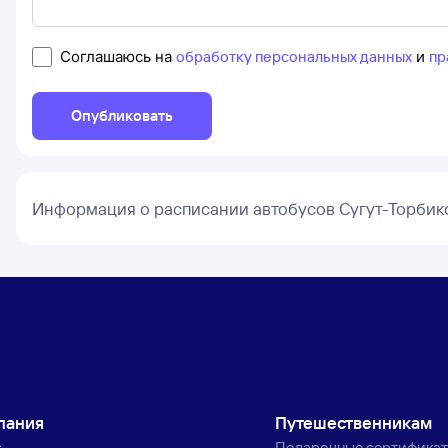
Соглашаюсь на
обработку персональных данных
и
пр
Опубликовать
Информация о расписании автобусов Сугут-Торбик
пания
Путешественникам
с
Подарочные сертифика