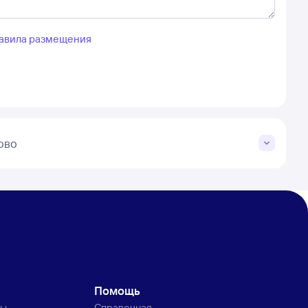
авила размещения
ово
Помощь
ты
Справочная