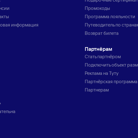
нсии
Промокоды
акты
Программа лояльности
овая информация
Путеводитель по страна
Возврат билета
Партнёрам
Стать партнёром
Подключить объект раз
Реклама на Туту
Партнёрская программа
Партнерам
»
ательна