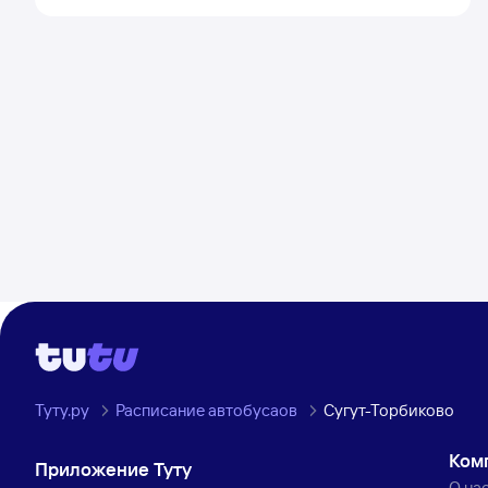
Туту.ру
Расписание автобусаов
Сугут-Торбиково
Ком
Приложение Туту
О на